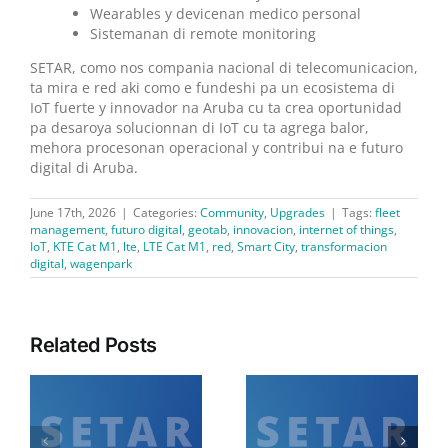
Wearables y devicenan medico personal
Sistemanan di remote monitoring
SETAR, como nos compania nacional di telecomunicacion,
ta mira e red aki como e fundeshi pa un ecosistema di
IoT fuerte y innovador na Aruba cu ta crea oportunidad
pa desaroya solucionnan di IoT cu ta agrega balor,
mehora procesonan operacional y contribui na e futuro
digital di Aruba.
June 17th, 2026
|
Categories:
Community
,
Upgrades
|
Tags:
fleet
management
,
futuro digital
,
geotab
,
innovacion
,
internet of things
,
IoT
,
KTE Cat M1
,
lte
,
LTE Cat M1
,
red
,
Smart City
,
transformacion
digital
,
wagenpark
Related Posts
Diamars 21 di juli:
Diabierna 24 di juli:
SETAR ta informa cu lo