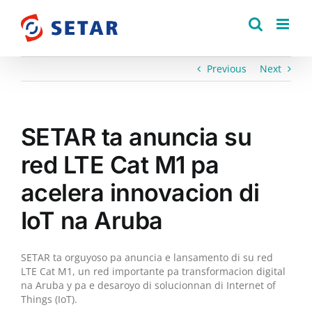
Skip
to
content
Previous
Next
SETAR ta anuncia su
red LTE Cat M1 pa
acelera innovacion di
IoT na Aruba
SETAR ta orguyoso pa anuncia e lansamento di su red
LTE Cat M1, un red importante pa transformacion digital
na Aruba y pa e desaroyo di solucionnan di Internet of
Things (IoT).