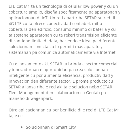
LTE Cat M1 ta un tecnologia di celular low-power y cu un
cobertura amplio, diseña specificamente pa aparatonan y
aplicacionnan di IoT. Un red apart riba SETAR su red di
4G LTE cu ta ofrece conectividad confiabel, miho
cobertura den edificio, consumo minimo di bateria y cu
ta sostene aparatonan cu ta rekeri transmision eficiente
di cantidad limita di data, haciendo e ideal pa diferente
solucionnan conecta cu lo permiti mas aparato y
sistemanan pa comunica automaticamente via Internet.
Cu e lansamento aki, SETAR ta brinda e sector comercial
y innovadornan e oportunidad pa crea solucionnan
inteligente cu por aumenta eficiencia, productividad y
innovacion den diferente sector. E prome producto cu
SETAR a lansa riba e red aki ta e solucion nobo SETAR
Fleet Management den colaboracion cu Geotab pa
maneho di wagenpark.
Otro aplicacionnan cu por benificia di e red di LTE Cat M1
ta, e.o.:
Solucionnan di Smart City