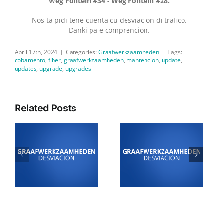
Weg Fontein #34 - Weg Fontein #28.
Nos ta pidi tene cuenta cu desviacion di trafico.
Danki pa e comprencion.
April 17th, 2024
|
Categories:
Graafwerkzaamheden
|
Tags:
cobamento
,
fiber
,
graafwerkzaamheden
,
mantencion
,
update
,
updates
,
upgrade
,
upgrades
Related Posts
4 Juli: Desviacion di
24 di juni: Desviacion
i
trafico pa motibo di
di trafico pa motibo di
trabou di Graaf- y
trabou di Graaf- y
n
Legwerkzaamheden
Legwerkzaamheden
den area di Sabana
den area di
Liber
Kudawecha