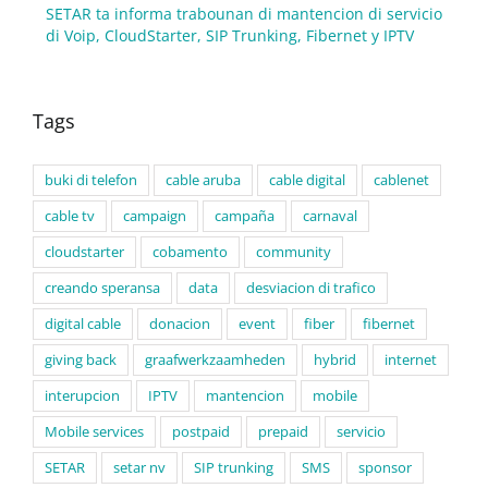
SETAR ta informa trabounan di mantencion di servicio
di Voip, CloudStarter, SIP Trunking, Fibernet y IPTV
Tags
buki di telefon
cable aruba
cable digital
cablenet
cable tv
campaign
campaña
carnaval
cloudstarter
cobamento
community
creando speransa
data
desviacion di trafico
digital cable
donacion
event
fiber
fibernet
giving back
graafwerkzaamheden
hybrid
internet
interupcion
IPTV
mantencion
mobile
Mobile services
postpaid
prepaid
servicio
SETAR
setar nv
SIP trunking
SMS
sponsor