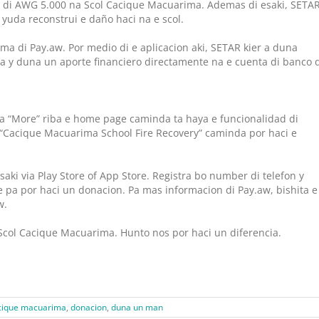
n di AWG 5.000 na Scol Cacique Macuarima. Ademas di esaki, SETA
 yuda reconstrui e daño haci na e scol.
ma di Pay.aw. Por medio di e aplicacion aki, SETAR kier a duna
 y duna un aporte financiero directamente na e cuenta di banco d
iba “More” riba e home page caminda ta haya e funcionalidad di
“Cacique Macuarima School Fire Recovery” caminda por haci e
saki via Play Store of App Store. Registra bo number di telefon y
e pa por haci un donacion. Pa mas informacion di Pay.aw, bishita e
w.
ol Cacique Macuarima. Hunto nos por haci un diferencia.
cique macuarima
,
donacion
,
duna un man