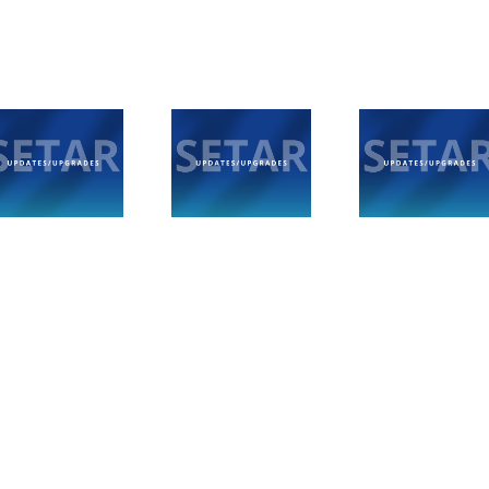
Posibel
SETAR ta
interupcion di
SETAR N
informa
Servicio di
logra rece
trabounan di
Catchup y
pa e IS
mantencion di
Playback riba
27001 ve
e infrastructura
Plataforma di
nobo 
di FTTX (Fiber)
IPTV