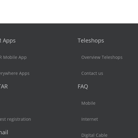
R Apps
Teleshops
R Mobile App
Overview Teleshops
erywhere Apps
Contact us
TAR
FAQ
Mobile
st registration
Internet
ail
Digital Cable