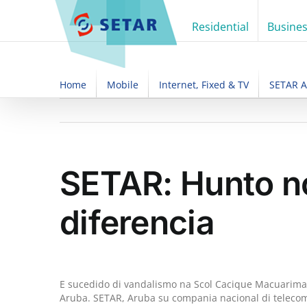
Skip
to
Residential
Busine
content
Home
Mobile
Internet, Fixed & TV
SETAR 
SETAR: Hunto no
diferencia
E sucedido di vandalismo na Scol Cacique Macuarima 
Aruba. SETAR, Aruba su compania nacional di telecom