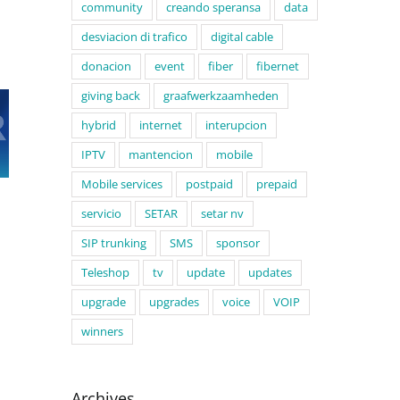
community
creando speransa
data
desviacion di trafico
digital cable
donacion
event
fiber
fibernet
giving back
graafwerkzaamheden
Informacion: Lo
SETAR ta
.V. a
bai tin
hybrid
internet
interupcion
informa
rtifica
trabounan di
trabounan di
O/IEC
mantencion di
IPTV
mantencion
mobile
mantencion di
rsion
servicio di IPTV,
servicionan di
Mobile services
postpaid
prepaid
2022
Fibernet y VOIP
IPTV y Internet
na St. Cruz
servicio
SETAR
setar nv
SIP trunking
SMS
sponsor
Teleshop
tv
update
updates
upgrade
upgrades
voice
VOIP
winners
Archives