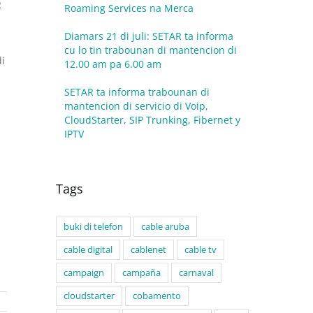
R
Roaming Services na Merca
Diamars 21 di juli: SETAR ta informa
cu lo tin trabounan di mantencion di
i
12.00 am pa 6.00 am
SETAR ta informa trabounan di
mantencion di servicio di Voip,
CloudStarter, SIP Trunking, Fibernet y
IPTV
Tags
buki di telefon
cable aruba
cable digital
cablenet
cable tv
campaign
campaña
carnaval
cloudstarter
cobamento