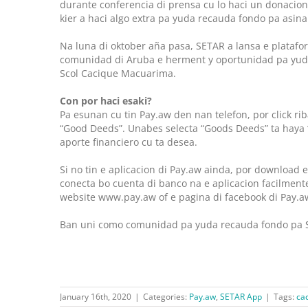
durante conferencia di prensa cu lo haci un donacio
kier a haci algo extra pa yuda recauda fondo pa asina
Na luna di oktober aña pasa, SETAR a lansa e platafor
comunidad di Aruba e herment y oportunidad pa yuda
Scol Cacique Macuarima.
Con por haci esaki?
Pa esunan cu tin Pay.aw den nan telefon, por click r
“Good Deeds”. Unabes selecta “Goods Deeds” ta haya 
aporte financiero cu ta desea.
Si no tin e aplicacion di Pay.aw ainda, por download e
conecta bo cuenta di banco na e aplicacion facilment
website www.pay.aw of e pagina di facebook di Pay.a
Ban uni como comunidad pa yuda recauda fondo pa Sc
January 16th, 2020
|
Categories:
Pay.aw
,
SETAR App
|
Tags:
ca