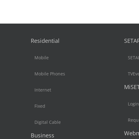
Residential
SETA
Mobile
SETA
Mobile Phones
TVEv
MiSE
Internet
Login
Fixed
Reque
Digital Cable
Webm
Business