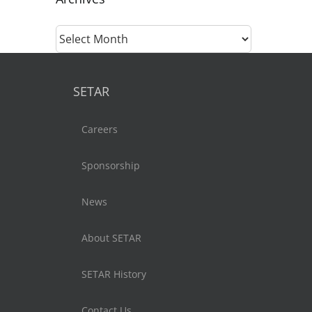
Archives
SETAR
Careers
Sponsorship
News
About SETAR
SETAR History
Contact Us