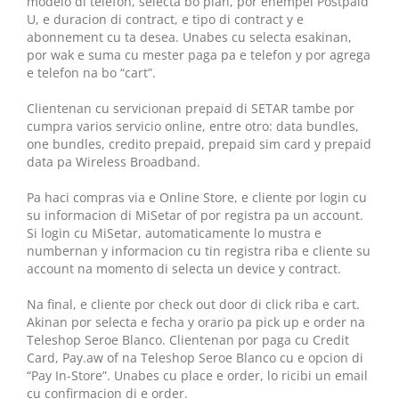
modelo di telefon, selecta bo plan, por ehempel Postpaid
U, e duracion di contract, e tipo di contract y e
abonnement cu ta desea. Unabes cu selecta esakinan,
por wak e suma cu mester paga pa e telefon y por agrega
e telefon na bo “cart”.
Clientenan cu servicionan prepaid di SETAR tambe por
cumpra varios servicio online, entre otro: data bundles,
one bundles, credito prepaid, prepaid sim card y prepaid
data pa Wireless Broadband.
Pa haci compras via e Online Store, e cliente por login cu
su informacion di MiSetar of por registra pa un account.
Si login cu MiSetar, automaticamente lo mustra e
numbernan y informacion cu tin registra riba e cliente su
account na momento di selecta un device y contract.
Na final, e cliente por check out door di click riba e cart.
Akinan por selecta e fecha y orario pa pick up e order na
Teleshop Seroe Blanco. Clientenan por paga cu Credit
Card, Pay.aw of na Teleshop Seroe Blanco cu e opcion di
“Pay In-Store”. Unabes cu place e order, lo ricibi un email
cu confirmacion di e order.