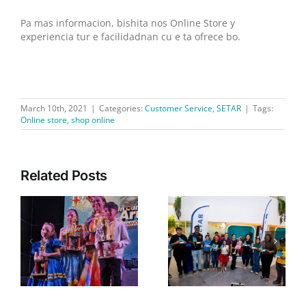
Pa mas informacion, bishita nos Online Store y
experiencia tur e facilidadnan cu e ta ofrece bo.
March 10th, 2021
|
Categories:
Customer Service
,
SETAR
|
Tags:
Online store
,
shop online
Related Posts
SETAR ta informa cu lo
SETAR ta aporta na e
tin trabounan di
Festival un Canto pa
migration na nos
l
Aruba su Himno y
Contact Center cu lo
a
Bandera 2026
afecta e servicio via
a”
yamada.