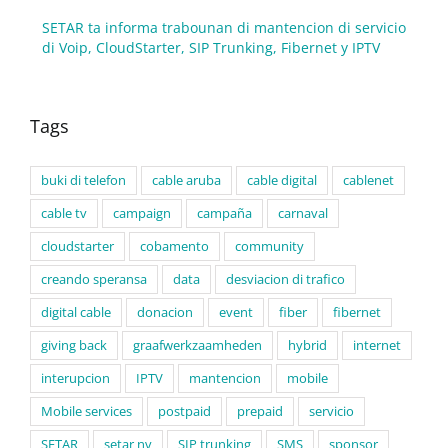
SETAR ta informa trabounan di mantencion di servicio
di Voip, CloudStarter, SIP Trunking, Fibernet y IPTV
Tags
buki di telefon
cable aruba
cable digital
cablenet
cable tv
campaign
campaña
carnaval
cloudstarter
cobamento
community
creando speransa
data
desviacion di trafico
digital cable
donacion
event
fiber
fibernet
giving back
graafwerkzaamheden
hybrid
internet
interupcion
IPTV
mantencion
mobile
Mobile services
postpaid
prepaid
servicio
SETAR
setar nv
SIP trunking
SMS
sponsor