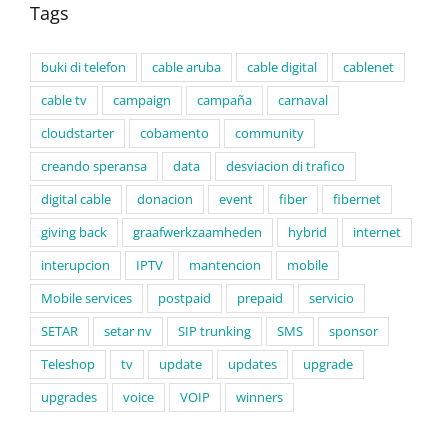
Tags
buki di telefon
cable aruba
cable digital
cablenet
cable tv
campaign
campaña
carnaval
cloudstarter
cobamento
community
creando speransa
data
desviacion di trafico
digital cable
donacion
event
fiber
fibernet
giving back
graafwerkzaamheden
hybrid
internet
interupcion
IPTV
mantencion
mobile
Mobile services
postpaid
prepaid
servicio
SETAR
setar nv
SIP trunking
SMS
sponsor
Teleshop
tv
update
updates
upgrade
upgrades
voice
VOIP
winners